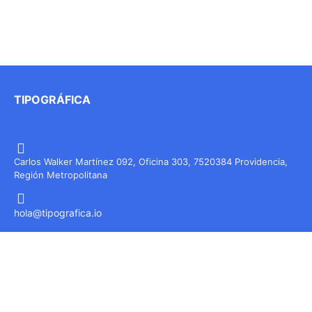
TIPOGRÁFICA
Carlos Walker Martínez 092, Oficina 303, 7520384 Providencia,
Región Metropolitana
hola@tipografica.io
EMPRESA